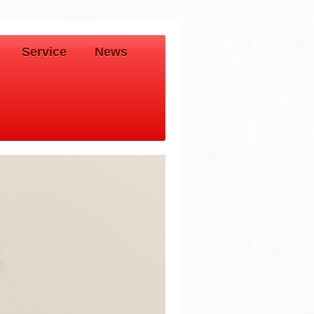
Service
News