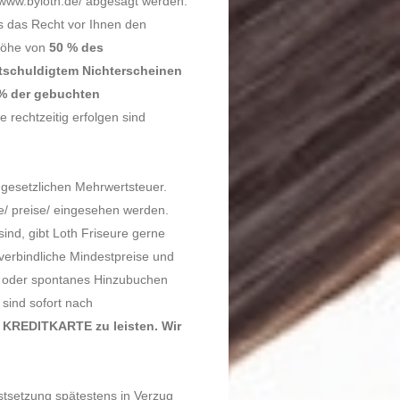
/www.byloth.de/ abgesagt werden.
ns das Recht vor Ihnen den
 Höhe von
50 % des
tschuldigtem Nichterscheinen
0% der gebuchten
rechtzeitig erfolgen sind
n gesetzlichen Mehrwertsteuer.
de/ preise/ eingesehen werden.
sind, gibt Loth Friseure gerne
verbindliche Mindestpreise und
. oder spontanes Hinzubuchen
sind sofort nach
 KREDITKARTE zu leisten. Wir
stsetzung spätestens in Verzug