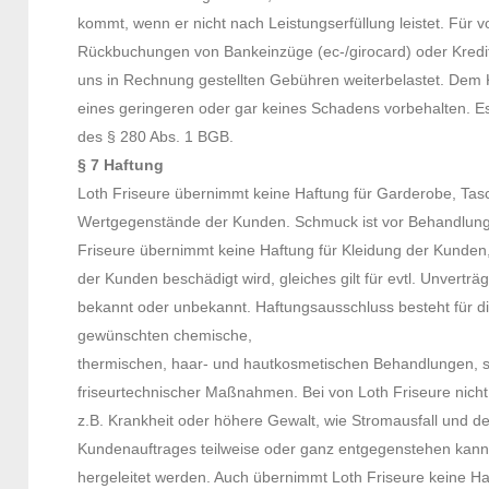
kommt, wenn er nicht nach Leistungserfüllung leistet. Für
Rückbuchungen von Bankeinzüge (ec-/girocard) oder Kred
uns in Rechnung gestellten Gebühren weiterbelastet. Dem 
eines geringeren oder gar keines Schadens vorbehalten. Es 
des § 280 Abs. 1 BGB.
§ 7 Haftung
Loth Friseure übernimmt keine Haftung für Garderobe, Ta
Wertgegenstände der Kunden. Schmuck ist vor Behandlung
Friseure übernimmt keine Haftung für Kleidung der Kunden
der Kunden beschädigt wird, gleiches gilt für evtl. Unverträg
bekannt oder unbekannt. Haftungsausschluss besteht für 
gewünschten chemische,
thermischen, haar- und hautkosmetischen Behandlungen, s
friseurtechnischer Maßnahmen. Bei von Loth Friseure nich
z.B. Krankheit oder höhere Gewalt, wie Stromausfall und der
Kundenauftrages teilweise oder ganz entgegenstehen kann
hergeleitet werden. Auch übernimmt Loth Friseure keine H