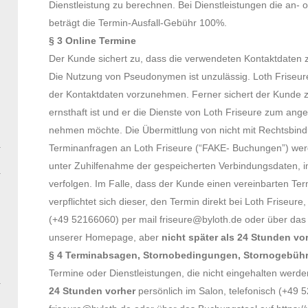
Dienstleistung zu berechnen. Bei Dienstleistungen die an- 
beträgt die Termin-Ausfall-Gebühr 100%.
§ 3 Online Termine
Der Kunde sichert zu, dass die verwendeten Kontaktdaten zu
Die Nutzung von Pseudonymen ist unzulässig. Loth Friseure
der Kontaktdaten vorzunehmen. Ferner sichert der Kunde z
ernsthaft ist und er die Dienste von Loth Friseure zum ang
nehmen möchte. Die Übermittlung von nicht mit Rechtsbindu
Terminanfragen an Loth Friseure (“FAKE- Buchungen”) wer
unter Zuhilfenahme der gespeicherten Verbindungsdaten, 
verfolgen. Im Falle, dass der Kunde einen vereinbarten T
verpflichtet sich dieser, den Termin direkt bei Loth Friseure
(+49 52166060) per mail friseure@byloth.de oder über da
unserer Homepage, aber
nicht später als 24 Stunden vo
§ 4 Terminabsagen, Stornobedingungen, Stornogebüh
Termine oder Dienstleistungen, die nicht eingehalten wer
24
Stunden vorher
persönlich im Salon, telefonisch (+49 