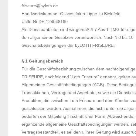
friseure@bylo
Handwerkskammer Ostwestfalen-L
UstId-Nr.DE-124048160
Als Diensteanbieter sind wir gemäß § 7 Abs.1 TMG für eige
den allgemeinen Gesetzen verantwortlich. Nach § 8 bis 10
Geschäftsbedingungen der byLOTH FRISEURE:
§ 1 Geltungsbereich
Für die Geschäftsbeziehung zwischen dem nachfolgend g
FRISEURE, nachfolgend “Loth Friseure” genannt, gelten au
Allgemeinen Geschäftsbedingungen (AGB). Diese Bedingung
Transaktionen, Verträge und Angebote, sowie die Dienstlei
Produkten, die zwischen Loth Friseure und dem Kunden z
geschlossen werden. Ausnahmen, die nicht unter die allge
bedürfen der Mitteilung in schriftlicher Form. Abweichend
ergänzende allgemeine Geschäftsbedingungen werden, selbs
Vertragsbestandteil, es sei denn, ihrer Geltung wird ausdrüc