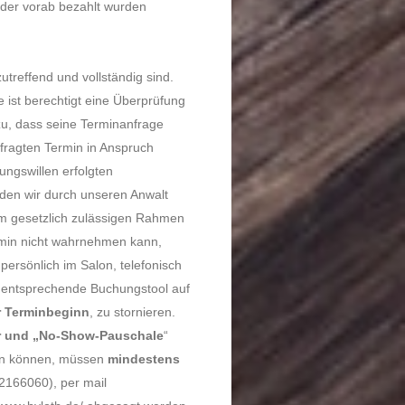
oder vorab bezahlt wurden
treffend und vollständig sind.
 ist berechtigt eine Überprüfung
u, dass seine Terminanfrage
efragten Termin in Anspruch
ngswillen erfolgten
den wir durch unseren Anwalt
im gesetzlich zulässigen Rahmen
ermin nicht wahrnehmen kann,
, persönlich im Salon, telefonisch
s entsprechende Buchungstool auf
r Terminbeginn
, zu stornieren.
r und „No-Show-Pauschale
“
den können, müssen
mindestens
52166060), per mail