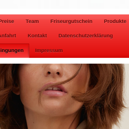
Preise
Team
Friseurgutschein
Produkte
Anfahrt
Kontakt
Datenschutzerklärung
dingungen
Impressum