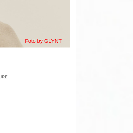
Foto by GLYNT
EURE
SEURE
oth
tr.7
lefeld
66060
40534