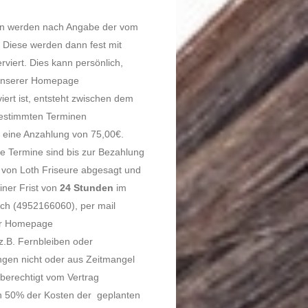
den werden nach Angabe der vom
Diese werden dann fest mit
viert. Dies kann persönlich,
 unserer Homepage
iert ist, entsteht zwischen dem
 bestimmten Terminen
ir eine Anzahlung von 75,00€.
e Termine sind bis zur Bezahlung
 von Loth Friseure abgesagt und
iner Frist von
24 Stunden
im
sch (4952166060), per mail
rer Homepage
z.B. Fernbleiben oder
ngen nicht oder aus Zeitmangel
 berechtigt vom Vertrag
on 50% der Kosten der geplanten