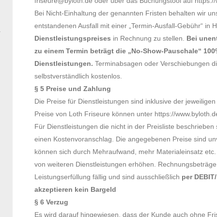
friseure@byloth.de oder über das Buchungstool auf https:/
Bei Nicht-Einhaltung der genannten Fristen behalten wir u
entstandenen Ausfall mit einer „Termin-Ausfall-Gebühr“ in
Dienstleistungspreises
in Rechnung zu stellen.
Bei unen
zu einem Termin beträgt die „No-Show-Pauschale“ 10
Dienstleistungen.
Terminabsagen oder Verschiebungen die 
selbstverständlich kostenlos.
§ 5 Preise und Zahlung
Die Preise für Dienstleistungen sind inklusive der jeweilige
Preise von Loth Friseure können unter https://www.byloth.
Für Dienstleistungen die nicht in der Preisliste beschrieben 
einen Kostenvoranschlag. Die angegebenen Preise sind un
können sich durch Mehraufwand, mehr Materialeinsatz etc
von weiteren Dienstleistungen erhöhen. Rechnungsbeträge 
Leistungserfüllung fällig und sind ausschließlich
per DEBIT/
akzeptieren kein Bargeld
§ 6 Verzug
Es wird darauf hingewiesen, dass der Kunde auch ohne Fri