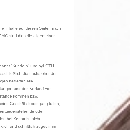
th.de
ippe zu Bielefeld
ne Inhalte auf diesen Seiten nach
 TMG sind dies die allgemeinen
enannt “KundeIn” und byLOTH
sschließlich die nachstehenden
en betreffen alle
stungen und den Verkauf von
ustande kommen bzw.
meine Geschäftsbedingung fallen,
e, entgegenstehende oder
t bei Kenntnis, nicht
klich und schriftlich zugestimmt.